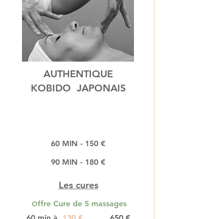
AUTHENTIQUE
KOBIDO JAPONAIS
60 MIN - 150 €
90 MIN - 180 €
Les cures
ffre Cure de 5 massages
O
60 min à
130
€
650
€