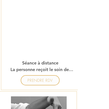
Séance à distance

La personne reçoit le soin de 
chez elle.

PRENDRE RDV
Un endroit calme nécessaire, 
sans être dérangé pendant la 
séance.