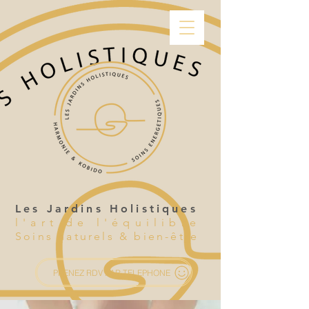
Les Jardins Holistiques
l'art de l'équilibre
Soins naturels & bien-être
PRENEZ RDV PAR TELEPHONE