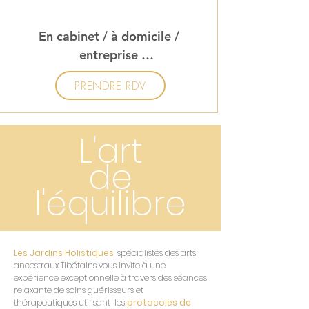
En cabinet / à domicile / 
entreprise 

*  Locaux mis à disposition par 
PRENDRE RDV
l’entreprise.

Zones ciblées :

L'art
de
Visage / Cou
l'équilibre
Les Jardins Holistiques
,
spécialistes des arts
ancestraux Tibétains vous invite à une
expérience exceptionnelle à travers des séances
relaxante de soins guérisseurs et
thérapeutiques utilisant les
protocoles de